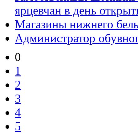
ярцевчан в день открыти
Магазины нижнего бель
Администратор обувног
0
1
2
3
4
5