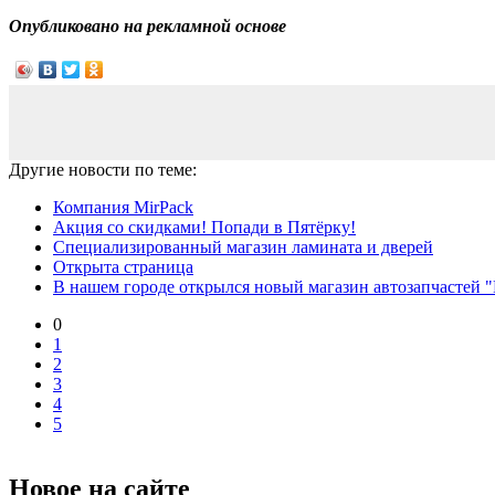
Опубликовано на рекламной основе
Другие новости по теме:
Компания MirPack
Акция cо скидками! Попади в Пятёрку!
Специализированный магазин ламината и дверей
Открыта страница
В нашем городе открылся новый магазин автозапчастей "
0
1
2
3
4
5
Новое на сайте