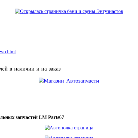
о"
evo.html
ей в наличии и на заказ
ильных запчастей LM Parts67