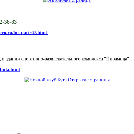
02-38-83
sevo.ru/lm_parts67.html
ке, в здании спортивно-развлекательного комплекса "Пирамида"
/buta.html