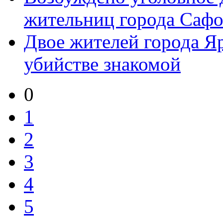
жительниц города Сафон
Двое жителей города Я
убийстве знакомой
0
1
2
3
4
5