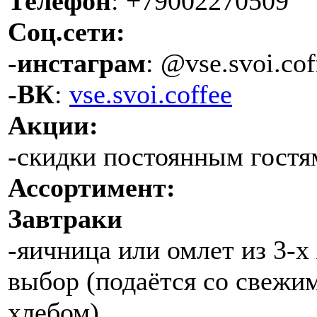
Телефон
: +79002270509
Соц.сети:
-
инстаграм
: @vse.svoi.cof
-
ВК
:
vse.svoi.coffee
Акции:
-скидки постоянным гост
Ассортимент:
Завтраки
-яичница или омлет из 3-х
выбор (подаётся со свежи
хлебом)