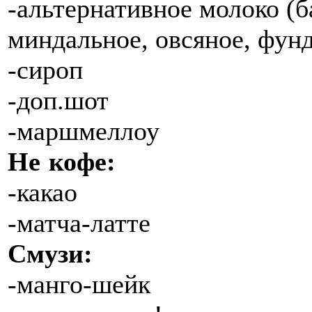
-альтернативное молоко (б
миндальное, овсяное, фун
-сироп
-доп.шот
-маршмеллоу
Не кофе:
-какао
-матча-латте
Смузи:
-манго-шейк