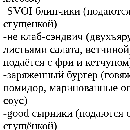
-SVOI блинчики (подаются
сгущенкой)
-не клаб-сэндвич (двухъя
листьями салата, ветчино
подаётся с фри и кетчупо
-заряженный бургер (говяжь
помидор, маринованные ог
соус)
-good сырники (подаются 
сгущёнкой)