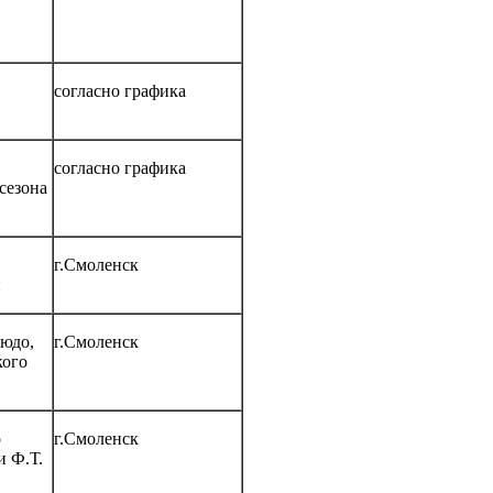
согласно графика
согласно графика
сезона
г.Смоленск
и
зюдо,
г.Смоленск
кого
о
г.Смоленск
и Ф.Т.