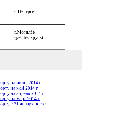
с.Печерск
г.Могилёв
(рес.Беларусь)
орту на июнь 2014 г.
рту на май 2014 г.
рту на апрель 2014 г.
рту на март 2014 г.
ту с 21 января по фе ...