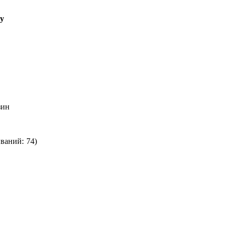
ту
зин
иваний: 74)