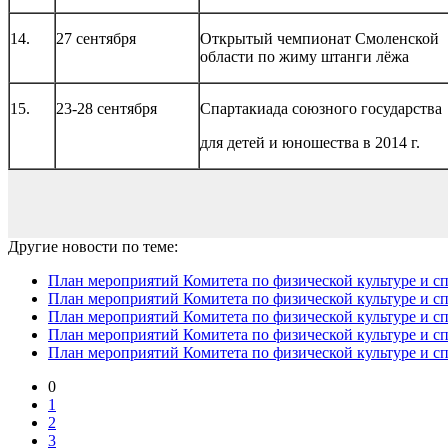
14.
27 сентября
Открытый чемпионат Смоленской
области по жиму штанги лёжа
15.
23-28 сентября
Спартакиада союзного государства
для детей и юношества в 2014 г.
Другие новости по теме:
План мероприятий Комитета по физической культуре и сп
План мероприятий Комитета по физической культуре и спо
План мероприятий Комитета по физической культуре и спо
План мероприятий Комитета по физической культуре и спо
План мероприятий Комитета по физической культуре и спор
0
1
2
3