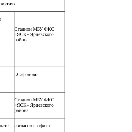
риятиях
е
Стадион МБУ ФКС
«ЯСК» Ярцевского
района
г.Сафоново
Стадион МБУ ФКС
«ЯСК» Ярцевского
района
нате
согласно графика