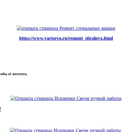
https://www.yartsevo.ru/remont_stiralnyx.html
тобы её посетить.
2