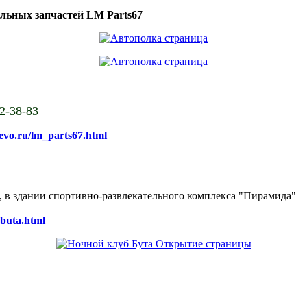
ильных запчастей LM Parts67
02-38-83
sevo.ru/lm_parts67.html
ке, в здании спортивно-развлекательного комплекса "Пирамида"
/buta.html