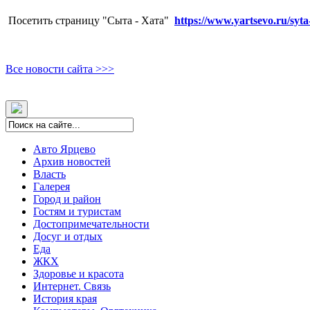
Посетить страницу "Сыта - Хата"
https://www.yartsevo.ru/syta
Все новости сайта >>>
Авто Ярцево
Архив новостей
Власть
Галерея
Город и район
Гостям и туристам
Достопримечательности
Досуг и отдых
Еда
ЖКХ
Здоровье и красота
Интернет. Связь
История края