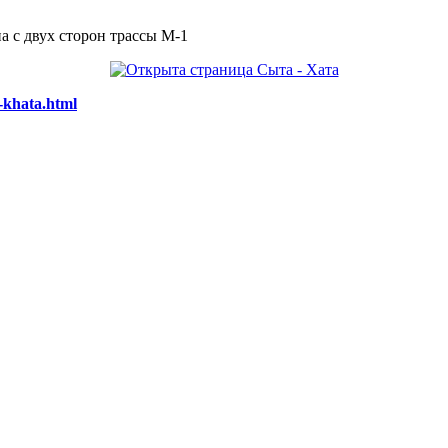
а с двух сторон трассы М-1
-khata.html