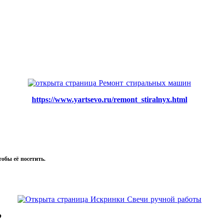
https://www.yartsevo.ru/remont_stiralnyx.html
тобы её посетить.
2