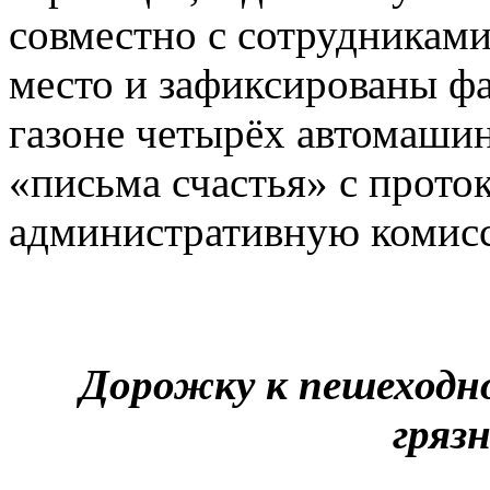
совместно с сотрудникам
место и зафиксированы фа
газоне четырёх автомашин
«письма счастья» с прото
административную комис
Дорожку к пешеходно
гряз