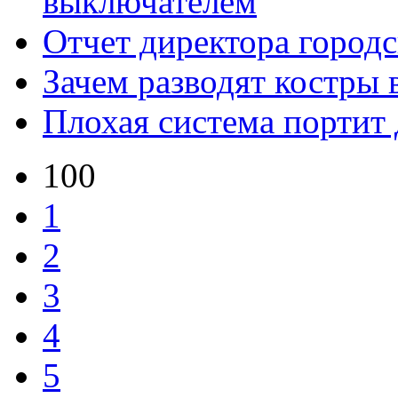
выключателем
Отчет директора городс
Зачем разводят костры 
Плохая система портит
100
1
2
3
4
5