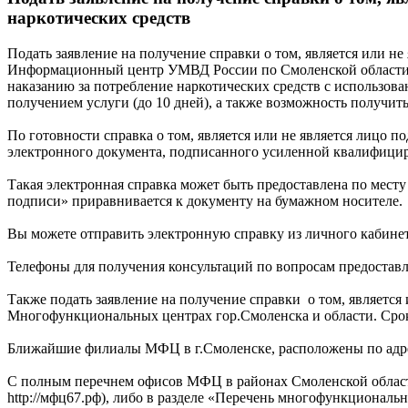
наркотических средств
Подать заявление на получение справки о том, является или н
Информационный центр УМВД России по Смоленской области со
наказанию за потребление наркотических средств с использова
получением услуги (до 10 дней), а также возможность получить
По готовности справка о том, является или не является лицо 
электронного документа, подписанного усиленной квалифицир
Такая электронная справка может быть предоставлена по месту 
подписи» приравнивается к документу на бумажном носителе.
Вы можете отправить электронную справку из личного кабинет
Телефоны для получения консультаций по вопросам предоставлен
Также подать заявление на получение справки о том, являетс
Многофункциональных центрах гор.Смоленска и области. Срок
Ближайшие филиалы МФЦ в г.Смоленске, расположены по адресу:
С полным перечнем офисов МФЦ в районах Смоленской област
http://мфц67.рф), либо в разделе «Перечень многофункциональн