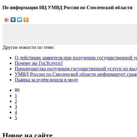
По информации ИЦ УМВД России по Смоленской области
Другие новости по теме:
О действиях заявителя при получении государственной ус
Почему же ГосУслуги?
Преимущества получения государственной услуги по выдач
УМВД России по Смоленской области информирует гражда
Пьянка за рулём вошла в моду
80
1
2
3
4
5
Новое на сайте