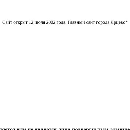
Сайт открыт 12 июля 2002 года. Главный сайт города Ярцево*
вляется или не является лицо подвергнутым админ