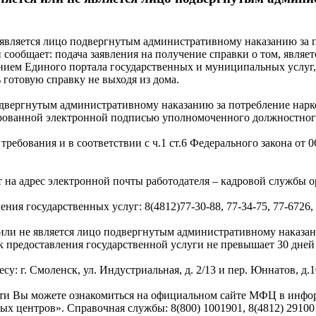
е является лицо подвергнутым административному наказанию за 
общает: подача заявления на получение справки о том, являет
нием Единого портала государственных и муниципальных услуг, 
 готовую справку не выходя из дома.
подвергнутым административному наказанию за потребление нарк
ованной электронной подписью уполномоченного должностного 
требования и в соответствии с ч.1 ст.6 Федерального закона от 0
 на адрес электронной почты работодателя – кадровой службы о
ия государственных услуг: 8(4812)77-30-88, 77-34-75, 77-6726, 
я или не является лицо подвергнутым административному наказа
 предоставления государственной услуги не превышает 30 дней
 г. Смоленск, ул. Индустриальная, д. 2/13 и пер. Юннатов, д.1
и Вы можете ознакомиться на официальном сайте МФЦ в инфор
ых центров». Справочная службы: 8(800) 1001901, 8(4812) 29100