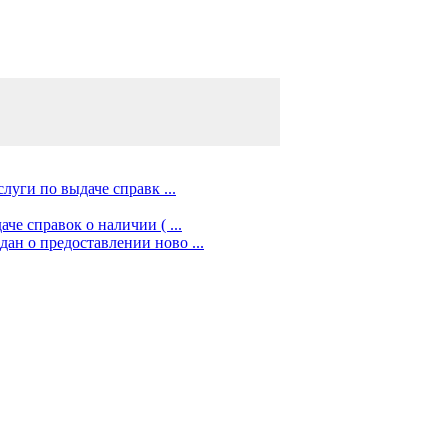
луги по выдаче справк ...
е справок о наличии ( ...
н о предоставлении ново ...