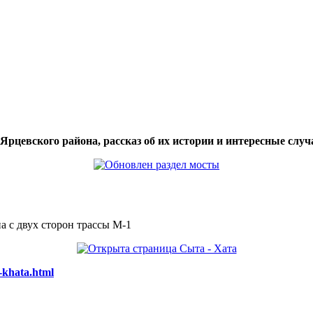
цевского района, рассказ об их истории и интересные случа
а с двух сторон трассы М-1
-khata.html