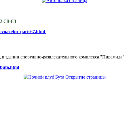
02-38-83
sevo.ru/lm_parts67.html
ке, в здании спортивно-развлекательного комплекса "Пирамида"
/buta.html