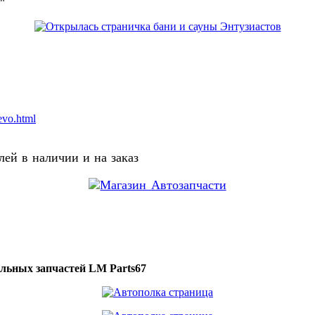
о"
evo.html
ей в наличии и на заказ
ильных запчастей LM Parts67