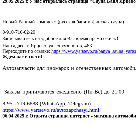
29.05.2025 г. У нас открылась страница "Сауна Баня Ярцев
Новый банный комплекс (русская баня и финская сауна)
8-910-710-02-20
Записывайтесь на удобное для Вас время прямо сейчас❗️
Наш адрес: г. Ярцево, ул. Энтузиастов, 46Б
Переходите по ссылке:
https://www.yartsevo.ru/banya_sauna_yarts
Ждем вас в гости!
Автозапчасти для иномарок и отечественных автомобил
Заказы принимаются ежедневно (Пн-Вс) до 21:00
8-951-719-6888 (WhatsApp, Telegram)
https://www.yartsevo.ru/avtozapchasyi.html
06.04.2025 г. Отрыта страница интернет - магазина автомоб