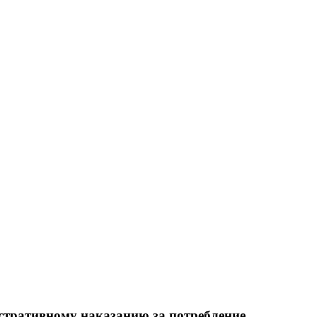
истративному наказанию за потребление