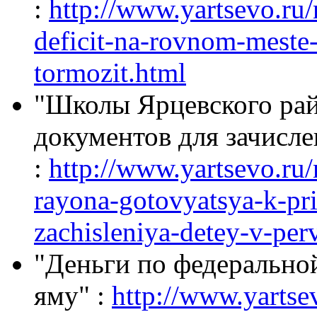
:
http://www.yartsevo.ru
deficit-na-rovnom-meste-
tormozit.html
"Школы Ярцевского рай
документов для зачисле
:
http://www.yartsevo.ru
rayona-gotovyatsya-k-p
zachisleniya-detey-v-per
"Деньги по федерально
яму" :
http://www.yartse