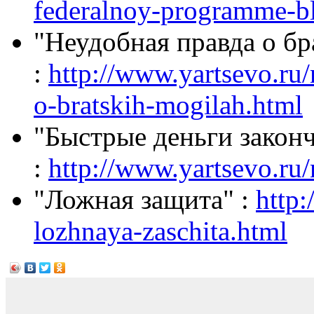
federalnoy-programme-b
"Неудобная правда о бр
:
http://www.yartsevo.r
o-bratskih-mogilah.html
"Быстрые деньги закон
:
http://www.yartsevo.ru
"Ложная защита" :
http
lozhnaya-zaschita.html