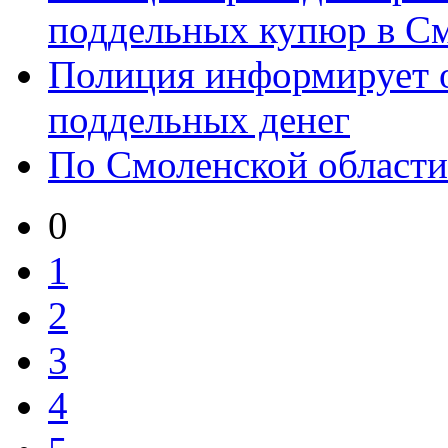
поддельных купюр в С
Полиция информирует о
поддельных денег
По Смоленской област
0
1
2
3
4