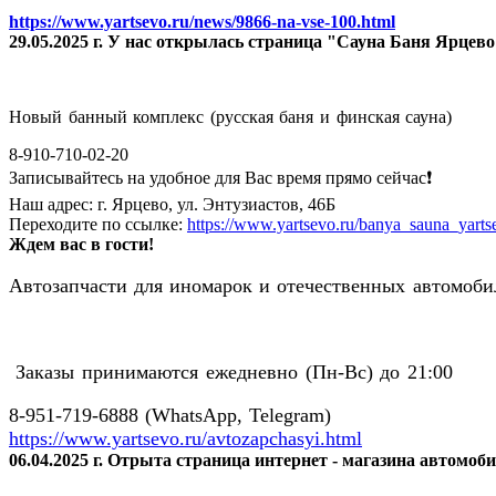
https://www.yartsevo.ru/news/9866-na-vse-100.html
29.05.2025 г. У нас открылась страница "Сауна Баня Ярцев
Новый банный комплекс (русская баня и финская сауна)
8-910-710-02-20
Записывайтесь на удобное для Вас время прямо сейчас❗️
Наш адрес: г. Ярцево, ул. Энтузиастов, 46Б
Переходите по ссылке:
https://www.yartsevo.ru/banya_sauna_yarts
Ждем вас в гости!
Автозапчасти для иномарок и отечественных автомобил
Заказы принимаются ежедневно (Пн-Вс) до 21:00
8-951-719-6888 (WhatsApp, Telegram)
https://www.yartsevo.ru/avtozapchasyi.html
06.04.2025 г. Отрыта страница интернет - магазина автомоб