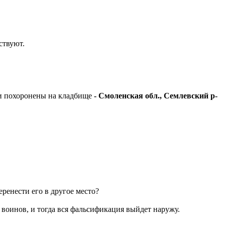
ствуют.
ыли похоронены на кладбище
- Смоленская обл., Семлевский р-
еренести его в другое место?
в воинов, и тогда вся фальсификация выйдет наружу.