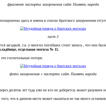
фрагмент паспорта захоронения сайт Память народа
похоронены здесь и имена в списке братского захоронения отсут
лист 3
тся загадкой, т.к. у многих погибших стоит запись , что они б
 кладбище, отдельная могила № 11.
 это госпитальные потери.
фото захоронения с паспорта сайт Память народа
рез десяток лет туда уже не кто не доберется, может разумнее п
того, что в данном месте может оказаться не так много останко