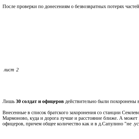
После проверки по донесениям о безвозвратных потерях част
лист 2
Лишь
30 солдат и офицеров
действительно были похоронены в 
Внесенные в список братского захоронения со станции Семлево
Мармоново, куда и дорога лучше и расстояние ближе. А может
офицеров, причем общее количество как и в д.Сапулино "не .у