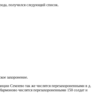
рода, получился следующий список.
кое захоронение.
танции Семлево так же числятся перезахороненными в д.
.Мармоново числятся перезахороненными 150 солдат и