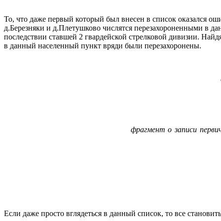
То, что даже первый который был внесен в список оказался ош
д.Березняки и д.Плетушково числятся перезахороненными в да
последствии ставшей 2 гвардейской стрелковой дивизии. Найд
в данный населенный пункт вряди были перезахоронены.
фрагмент о записи первич
Если даже просто вглядеться в данный список, то все становить