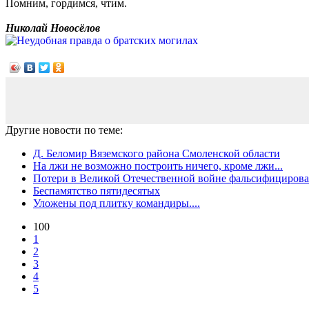
Помним, гордимся, чтим.
Николай Новосёлов
Другие новости по теме:
Д. Беломир Вяземского района Смоленской области
На лжи не возможно построить ничего, кроме лжи...
Потери в Великой Отечественной войне фальсифицирова
Беспамятство пятидесятых
Уложены под плитку командиры....
100
1
2
3
4
5