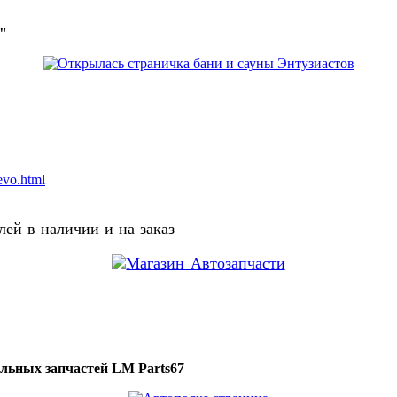
о"
evo.html
ей в наличии и на заказ
ильных запчастей LM Parts67