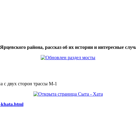
цевского района, рассказ об их истории и интересные случа
а с двух сторон трассы М-1
-khata.html