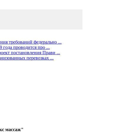
ия требований федерально ...
 года проводится про ...
ект постановления Прави ...
низованных перевозках ...
акс массаж"