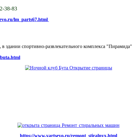
02-38-83
sevo.ru/lm_parts67.html
ке, в здании спортивно-развлекательного комплекса "Пирамида"
/buta.html
https://www.yartsevo.ru/remont_stiralnyx.html