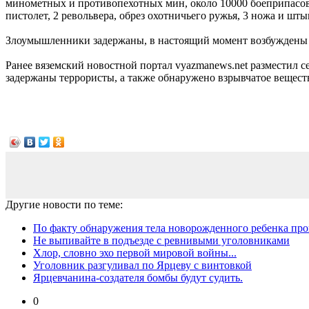
минометных и противопехотных мин, около 10000 боеприпасов р
пистолет, 2 револьвера, обрез охотничьего ружья, 3 ножа и 
Злоумышленники задержаны, в настоящий момент возбуждены 3 
Ранее вяземский новостной портал vyazmanews.net разместил с
задержаны террористы, а также обнаружено взрывчатое вещест
Другие новости по теме:
По факту обнаружения тела новорожденного ребенка пров
Не выпивайте в подъезде с ревнивыми уголовниками
Хлор, словно эхо первой мировой войны...
Уголовник разгуливал по Ярцеву с винтовкой
Ярцевчанина-создателя бомбы будут судить.
0