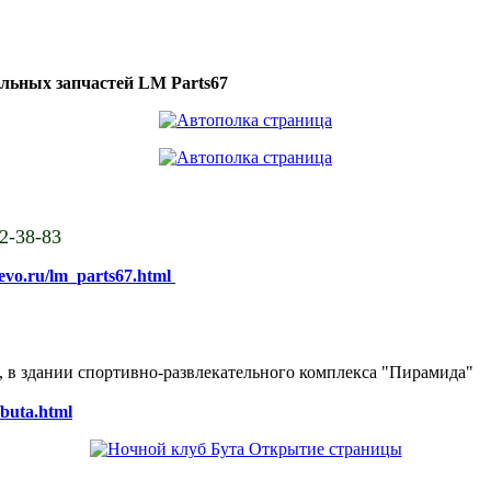
ильных запчастей LM Parts67
02-38-83
sevo.ru/lm_parts67.html
ке, в здании спортивно-развлекательного комплекса "Пирамида"
/buta.html