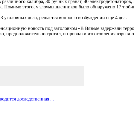
азличного калибра, 30 ручных гранат, 40 электродетонаторов, 
штык. Помимо этого, у злоумышленников было обнаружено 17 тю
уголовных дела, решается вопрос о возбуждении еще 4 дел.
енсационную новость под заголовком «В Вязьме задержали террор
во, предположительно тротил, и признаки изготовления взрывно
одится доследственная ...