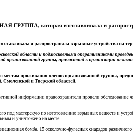
РУППА, которая изготавливала и распростран
зготавливала и распространяла взрывные устройства на тер
Московской области и подмосковными оперативниками провед
ой организованной группы, причастной к организации незако
по местам проживания членов организованной группы, пред
, Смоленской и Тверской областей.
еративной информации правоохранители провели обследование 
ого под мастерскую по изготовлению взрывных веществ и устрой
ьным и уничтожено на месте.
иационная бомба, 15 осколочно-фугасных снарядов различного ка