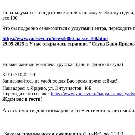
Пора задуматься о подготовке детей к новому учебному году и
все 100
Что бы подробно ознакомиться с услугами центра, переходите п
https://www.yartsevo.ru/news/9866-na-vse-100.html
29.05.2025 г. У нас открылась страница "Сауна Баня Ярцев
Новый банный комплекс (русская баня и финская сауна)
8-910-710-02-20
Записывайтесь на удобное для Вас время прямо сейчас❗️
Наш адрес: г. Ярцево, ул. Энтузиастов, 46Б
Переходите по ссылке:
https://www.yartsevo.ru/banya_sauna_yarts
Ждем вас в гости!
Автозапчасти для иномарок и отечественных автомобил
Заказы принимаются ежедневно (Пн-Вс) до 21:00