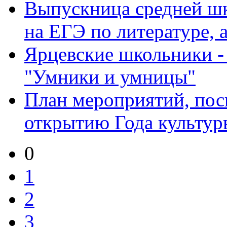
Выпускница средней шк
на ЕГЭ по литературе, а 
Ярцевские школьники -
"Умники и умницы"
План мероприятий, по
открытию Года культуры
0
1
2
3