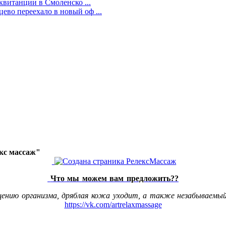
квитанции в Смоленско ...
во переехало в новый оф ...
акс массаж"
Что мы можем вам предложить??
щению организма, дряблая кожа уходит, а также незабываемый
https://vk.com/artrelaxmassage