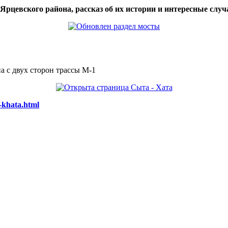
цевского района, рассказ об их истории и интересные случа
а с двух сторон трассы М-1
-khata.html