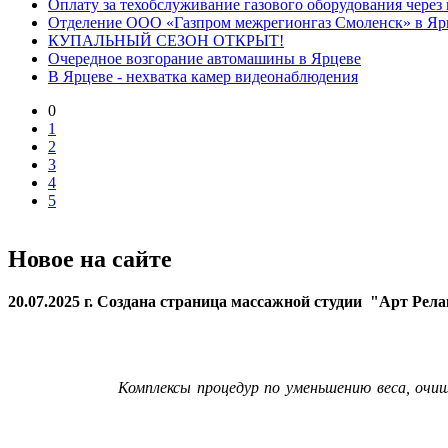
Оплату за техобслуживание газового оборудования через 
Отделение ООО «Газпром межрегионгаз Смоленск» в Ярце
КУПАЛЬНЫЙ СЕЗОН ОТКРЫТ!
Очередное возгорание автомашины в Ярцеве
В Ярцеве - нехватка камер видеонаблюдения
0
1
2
3
4
5
Новое на сайте
20.07.2025 г. Создана страница массажной студии "Арт Рел
Комплексы процедур по уменьшению веса, очи