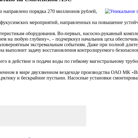
о направлено порядка 270 миллионов рублей,
стфукусимских мероприятий, направленных на повышение устой
еристикам оборудования. Во-первых, насосно-рукавный комплек
водоем на любую глубину», – подчеркнул начальник цеха обесп
аловероятным экстремальным событиям. Даже при полной длите
на выполнит задачу восстановления контролируемого безопасно
его в действие и подачи воды по гибкому магистральному трубо
.
твенном в мире двухзвенном вездеходе производства ОАО МК «
рктику и бескрайние пустыни. Насосные установки смонтирова