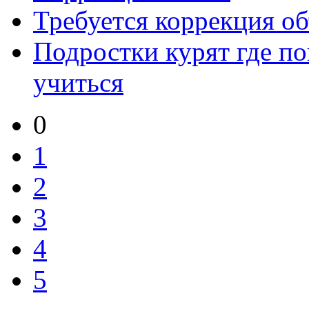
Требуется коррекция о
Подростки курят где по
учиться
0
1
2
3
4
5