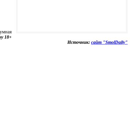
зумная
oy 18+
Источник:
сайт "SmolDaily"