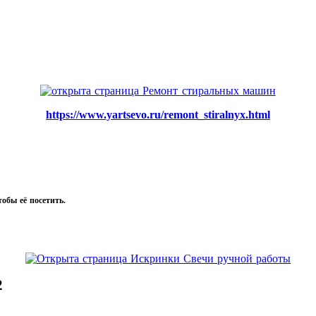
https://www.yartsevo.ru/remont_stiralnyx.html
тобы её посетить.
2