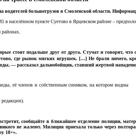
 водителей большегрузов в Смоленской области. Информация
1 в населённом пункте Суетово в Ярцевском районе – предполож
 районах.
е стоят подальше друг от друга. Стучат и говорят, что с
етово, где рынок мягких игрушек. […] Не брали ничего, к
коды, — рассказал дальнобойщик, ставший жертвой нападени
анды, её членов и собственным снимком, на котором видны
 редакции).
х встретит, сообщайте в ближайшее отделение полиции, мате
никого не жалеют. Милиция приехала только через полтора
y 18+».