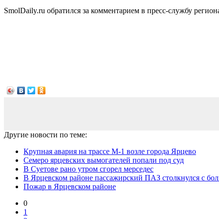
SmolDaily.ru обратился за комментарием в пресс-службу реги
Другие новости по теме:
Крупная авария на трассе М-1 возле города Ярцево
Семеро ярцевских вымогателей попали под суд
В Суетове рано утром сгорел мерседес
В Ярцевском районе пассажирский ПАЗ столкнулся с бо
Пожар в Ярцевском районе
0
1