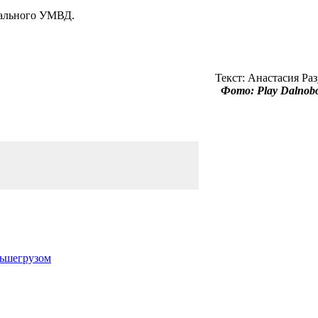
онального УМВД.
Текст: Анастасия Ра
Фото: Play Dalnob
льшегрузом