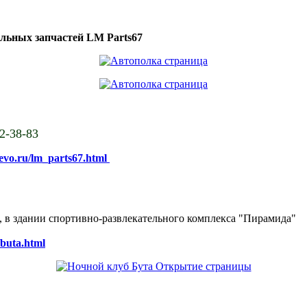
ильных запчастей LM Parts67
02-38-83
sevo.ru/lm_parts67.html
ке, в здании спортивно-развлекательного комплекса "Пирамида"
/buta.html