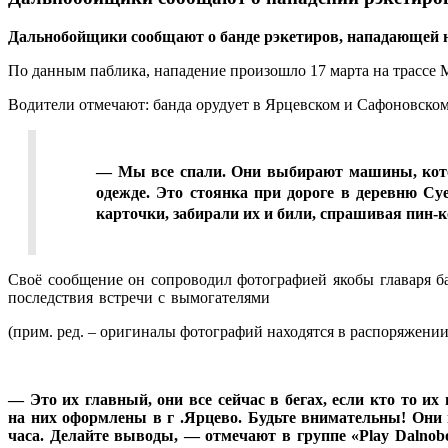
Дальнобойщики сообщают о банде рэкетиров, нападающей на
По данным паблика, нападение произошло 17 марта на трассе М
Водители отмечают: банда орудует в Ярцевском и Сафоновском
— Мы все спали. Они выбирают машины, которы
одежде. Это стоянка при дороге в деревню Су
карточки, забирали их и били, спрашивая пин-
Своё сообщение он сопроводил фотографией якобы главаря б
последствия встречи с вымогателями
(прим. ред. – оригиналы фотографий находятся в распоряжении
— Это их главный, они все сейчас в бегах, если кто то и
на них оформлены в г .Ярцево. Будьте внимательны! Они 
часа. Делайте выводы, — отмечают в группе «Play Dalnobo