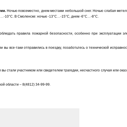
ями.
Ночью повсеместно, днем местами небольшой снег. Ночью слабая метель.
°C…-10°C. В Смоленске: ночью -13°C…-15°C, днем -6°C…-8°C.
блюдать правила пожарной безопасности, особенно при эксплуатации эле
и вы все-таки отправились в поездку, позаботьтесь о технической исправно
вы стали участником или свидетелем трагедии, несчастного случая или оказ
й области – 8(4812) 34-99-99.