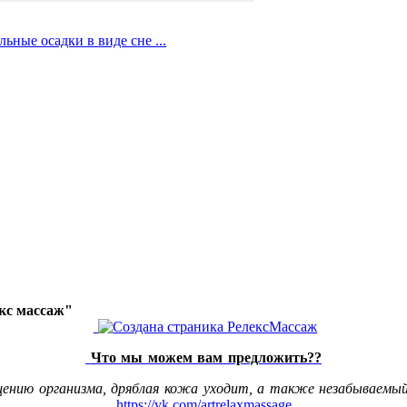
ные осадки в виде сне ...
акс массаж"
Что мы можем вам предложить??
щению организма, дряблая кожа уходит, а также незабываемый
https://vk.com/artrelaxmassage