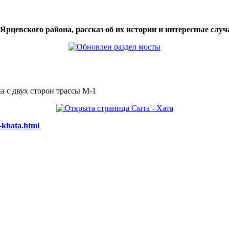
цевского района, рассказ об их истории и интересные случа
а с двух сторон трассы М-1
-khata.html