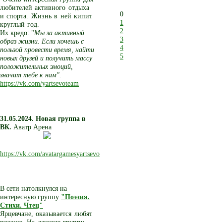
любителей активного отдыха
0
и спорта. Жизнь в ней кипит
1
круглый год.
2
Их кредо: "
Мы за активный
3
образ жизни. Если хочешь с
4
пользой провести время, найти
5
новых друзей и получить массу
положительных эмоций,
значит тебе к нам".
https://vk.com/yartsevoteam
31.05.2024. Новая группа в
ВК.
Аватр Арена
https://vk.com/avatargamesyartsevo
В сети натолкнулся на
интересную группу
"Поэзия.
Стихи. Чтец"
Ярцевчане, оказывается любят