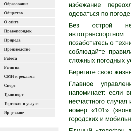
Образование
избежание переох
одеваться по погоде
Общество
О сайте
Без острой не
Правопорядок
автотранспортном.
Природа
позаботьтесь о техн
Производство
соблюдайте правил
Работа
сложных погодных у
Религия
Берегите свою жизнь
СМИ и реклама
Главное управле
Спорт
напоминает: если в
Транспорт
несчастного случая 
Торговля и услуги
номер «101» (звон
Ярцевчане
городских и мобильн
Единый «телефон д