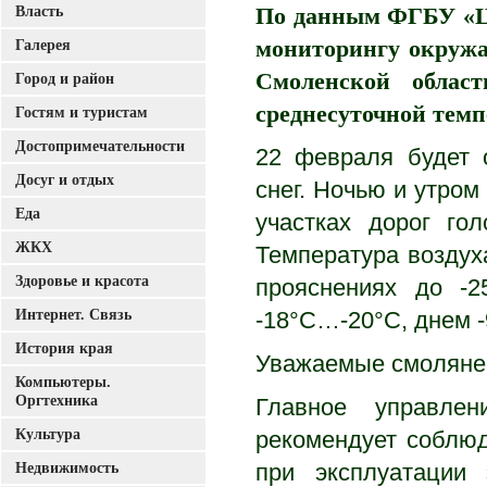
Власть
По данным ФГБУ «Це
Галерея
мониторингу окружа
Смоленской област
Город и район
среднесуточной тем
Гостям и туристам
Достопримечательности
22 февраля будет 
Досуг и отдых
снег. Ночью и утром
Еда
участках дорог гол
ЖКХ
Температура воздух
Здоровье и красота
прояснениях до -2
Интернет. Связь
-18°C…-20°C, днем 
История края
Уважаемые смоляне 
Компьютеры.
Оргтехника
Главное управле
Культура
рекомендует соблюд
Недвижимость
при эксплуатации 