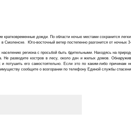
е кратковременные дожди. По области ночью местами сохранится легкий
в в Смоленске. Юго-восточный ветер постепенно разгонится от ночных 3-
населению региона с просьбой быть бдительными. Находясь на природе
а. Не разводите костров в лесу, около дач и жилых домов. Обнаружи
х и потушить его самостоятельно. Если это по каким-либо причинам 
 имуществу сообщите о возгорании по телефону Единой службы спасени