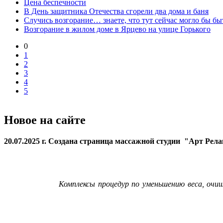
Цена беспечности
В День защитника Отечества сгорели два дома и баня
Случись возгорание… знаете, что тут сейчас могло бы бы
Возгорание в жилом доме в Ярцево на улице Горького
0
1
2
3
4
5
Новое на сайте
20.07.2025 г. Создана страница массажной студии "Арт Рел
Комплексы процедур по уменьшению веса, очи