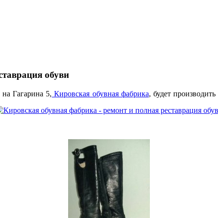
ставрация обуви
на Гагарина 5,
Кировская обувная фабрика
, будет производит