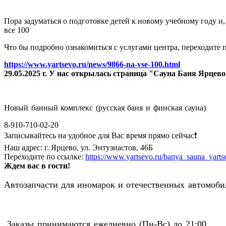
Пора задуматься о подготовке детей к новому учебному году и
все 100
Что бы подробно ознакомиться с услугами центра, переходите п
https://www.yartsevo.ru/news/9866-na-vse-100.html
29.05.2025 г. У нас открылась страница "Сауна Баня Ярцев
Новый банный комплекс (русская баня и финская сауна)
8-910-710-02-20
Записывайтесь на удобное для Вас время прямо сейчас❗️
Наш адрес: г. Ярцево, ул. Энтузиастов, 46Б
Переходите по ссылке:
https://www.yartsevo.ru/banya_sauna_yarts
Ждем вас в гости!
Автозапчасти для иномарок и отечественных автомобил
Заказы принимаются ежедневно (Пн-Вс) до 21:00