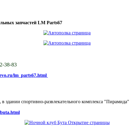
ильных запчастей LM Parts67
02-38-83
sevo.ru/lm_parts67.html
ке, в здании спортивно-развлекательного комплекса "Пирамида"
/buta.html