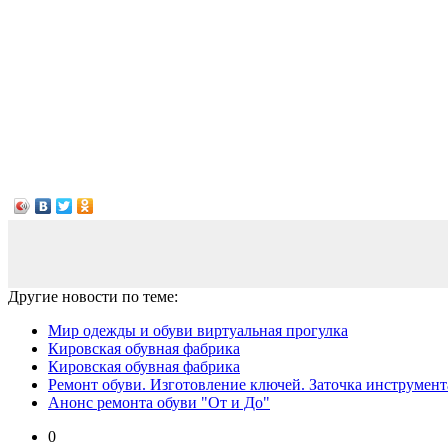
Другие новости по теме:
Мир одежды и обуви виртуальная прогулка
Кировская обувная фабрика
Кировская обувная фабрика
Ремонт обуви. Изготовление ключей. Заточка инструмент
Анонс ремонта обуви "От и До"
0