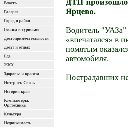
ДТП произошло 
Власть
Ярцево.
Галерея
Город и район
Водитель "УАЗа"
Гостям и туристам
«впечатался» в и
Достопримечательности
помятым оказалс
Досуг и отдых
Еда
автомобиля.
ЖКХ
Здоровье и красота
Пострадавших не
Интернет. Связь
История края
Компьютеры.
Оргтехника
Культура
Недвижимость