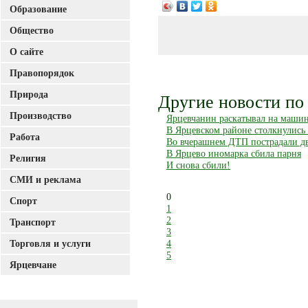
Образование
Общество
О сайте
Правопорядок
Природа
Другие новости по 
Производство
Ярцевчанин раскатывал на маши
В Ярцевском районе столкнулись
Работа
Во вчерашнем ДТП пострадали дв
В Ярцево иномарка сбила парня
Религия
И снова сбили!
СМИ и реклама
0
Спорт
1
2
Транспорт
3
4
Торговля и услуги
5
Ярцевчане