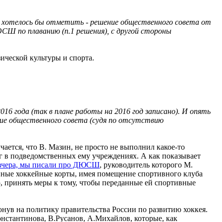
щё хотелось бы отметить - решение общественного совета от
ЮСШ по плаванию (п.1 решения), с другой стороны
ической культуры и спорта.
6 года (так в плане работы на 2016 год записано). И опять
ние общественного совета (судя по отсутствию
ается, что В. Мазин, не просто не выполнил какое-то
уг в подведомственных ему учреждениях. А как показывает
 вчера, мы писали про ДЮСШ
, руководитель которого М.
енные хоккейные корты, имея помещение спортивного клуба
ю, принять меры к тому, чтобы переданные ей спортивные
люнув на политику правительства России по развитию хоккея.
Константинова, В.Русанов, А.Михайлов, которые, как