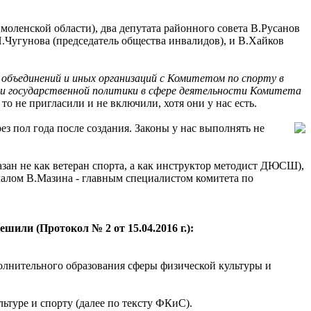
оленской области), два депутата районного совета В.Русанов
 Н.Чугунова (председатель общества инвалидов), и В.Хайков
бъединений и иных организаций с Комитетом по спорту в
ции государственной политики в сфере деятельности Комитета
о не пригласили и не включили, хотя они у нас есть.
ез пол года после создания. Законы у нас выполнять не
казан не как ветеран спорта, а как инструктор методист ДЮСШ),
ачалом В.Мазина - главным специалистом комитета по
шили (Протокол № 2 от 15.04.2016 г.):
полнительного образования сферы физической культуры и
ьтуре и спорту (далее по тексту ФКиС).