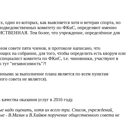
 один из которых, как выясняется хотя и ветеран спорта, но
, подведомственных комитету по ФКиС, определяют именно
МСТВЕННАЯ. Тем более, что учреждение, определённое для
ом совете пяти членов, в протоколе написано, что
ющих на собрании, для того, чтобы определить есть кворум или
 специалист комитета по ФКиС, т.е. чиновники, участвуют в
ж тут "независимость"?!
венными за выполнение плана является по всем пунктам
го совета не является).
ачества оказания услуг в 2016 году.
 надо оценить, хотя их всего три. Список, учреждений,
 - В.Мазин и В.Хайков поручение общественного совета не