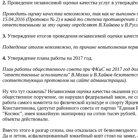
2.
Проведение независимой оценки качества услуг в утверждё
Проводить оценку качества невозможно, так как не выполнен
15.04.2016 (Протокол № 2) в какой то степени противоречит 
ответственными за эту оценку определяют В.Хайкова и В.Русан
3.
Утверждение итогов проведения независимой оценки качеств
Подведение итогов невозможно, по причине невыполнения первы
4.
Утверждение плана работы на 2017 год.
План работы общественного совета при ФКиС на 2017 год долж
"ответственные исполнители" В.Мазин и В.Хайков безответст
соответствующих протоколов на сайте администрации).
Ну что тут скажешь? Независимая оценка качества оказания ус
общественное поручение, он нарушил федеральный закон, не с
работа самого комитета по физической культуре и спорту Ярцев
Константинова, (депутат районного совета от партии "Единая 
"Космос", имея хоккейную экипировку на сотни тысяч рублей, 
объекты действовали.
Вместо этого в разгар сезона, она отказалась от безвозмездно
Да и летом, асфальтированный хоккейный корт стоял на замке, а