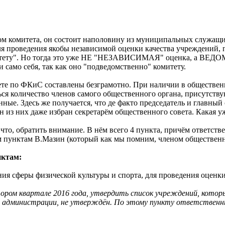
ом комитета, он состоит наполовину из муниципальных служащих,
для проведения якобы независимой оценки качества учреждений
митету". Но тогда это уже НЕ "НЕЗАВИСИМАЯ" оценка, а ВЕДО
и само себя, так как оно "подведомственно" комитету.
ете по ФКиС составлены безграмотно. При наличии в общественн
ься количество членов самого общественного органа, присутству
нные. Здесь же получается, что де факто председатель и главный
н из них даже избран секретарём общественного совета. Какая у
 что, обратить внимание. В нём всего 4 пункта, причём ответст
ум пунктам В.Мазин (который как мы помним, членом общественно
нктам:
 сферы физической культуры и спорта, для проведения оценки к
ом квартале 2016 года, утвердить список учреждений, которые
 администрации, не утверждён. По этому пункту ответственные