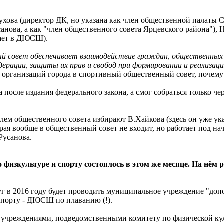
ова (директор ДК, но указана как член общественной палаты См
санова, а как "член общественного совета Ярцевского района"),
отает в ДЮСШ).
 совет обеспечивает взаимодействие граждан, общественных о
дерации, защиты их прав и свобод при формировании и реализа
организаций города в спортивный общественный совет, почему т
осле издания федерального закона, а смог собраться только чер
телем общественного совета избирают В.Хайкова (здесь он уже у
рая вообще в общественный совет не входит, но работает под н
Русанова.
физкультуре и спорту состоялось в этом же месяце. На нём ре
луг в 2016 году будет проводить муниципальное учреждение "до
 спорту - ДЮСШ по плаванию (!).
х учреждениями, подведомственными комитету по физической кул