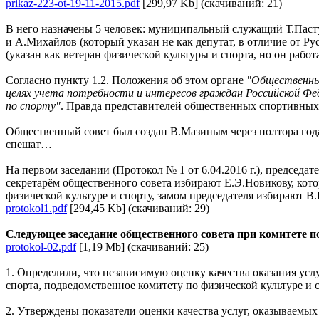
prikaz-223-ot-19-11-2015.pdf
[299,97 Kb] (cкачиваний: 21)
В него назначены 5 человек: муниципальный служащий Т.Пастух
и А.Михайлов (который указан не как депутат, в отличие от Ру
(указан как ветеран физической культуры и спорта, но он раб
Согласно пункту 1.2. Положения об этом органе
"Общественный
целях учета потребности и интересов граждан Российской Фе
по спорту"
. Правда представителей общественных спортивных 
Общественный совет был создан В.Мазиным через полтора года п
спешат…
На первом заседании (Протокол № 1 от 6.04.2016 г.), председа
секретарём общественного совета избирают Е.Э.Новикову, кото
физической культуре и спорту, замом председателя избирают В.
protokol1.pdf
[294,45 Kb] (cкачиваний: 29)
Следующее заседание общественного совета при комитете по 
protokol-02.pdf
[1,19 Mb] (cкачиваний: 25)
1. Определили, что независимую оценку качества оказания ус
спорта, подведомственное комитету по физической культуре и
2. Утверждены показатели оценки качества услуг, оказываемы