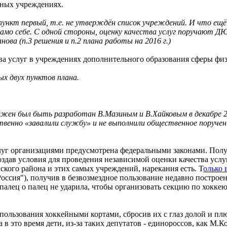
нных учреждениях.
 пункт первый, т.е. не утверждён список учреждений. И что е
само себе. С одной стороны, оценку качества услуг поручают Д
ова (п.3 решения и п.2 плана работы на 2016 г.)
а услуг в учреждениях дополнительного образования сферы физ
х двух пунктов плана.
ен был быть разработан В.Мазиным и В.Хайковым в декабре 201
венно «завалили службу» и не выполнили общественное поруче
луг организациями предусмотрена федеральными законами. Получ
оздав условия для проведения независимой оценки качества усл
ского района и этих самых учреждений, нарекания есть. Т
олько
Россия"), получив в безвозмездное пользование недавно постро
палец о палец не ударила, чтобы организовать секцию по хокке
го пользования хоккейными кортами, сбросив их с глаз долой и п
 в это время дети, из-за таких депутатов - единороссов, как М.