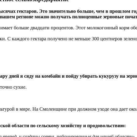
сячах гектаров. Это значительно больше, чем в прошлом год
 в нашем регионе можно получать полноценные зерновые поча
анимает больше двадцати процентов. Этот молокогонный корм об
и. С каждого гектара получено не меньше 300 центнеров зелен
ру дней я сяду на комбайн и пойду убирать кукурузу на зерно
точно сухие.
льтурой в мире. На Смоленщине при должном уходе она дает окол
кой области по сельскому хозяйству и продовольствию:
 вперед, и созданы сорта, районированные для нашей области».