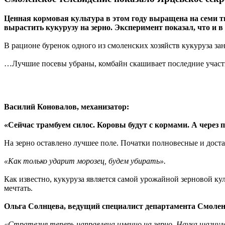
Ценная кормовая культура в этом году выращена на семи ты
вырастить кукурузу на зерно. Эксперимент показал, что и
В рационе буренок одного из смоленских хозяйств кукуруза з
…Лучшие посевы убраны, комбайн скашивает последние участк
Василий Коновалов, механизатор:
«Сейчас трамбуем силос. Коровы будут с кормами. А через па
На зерно оставлено лучшее поле. Початки полновесные и доста
«Как только ударит морозец, будем убирать».
Как известно, кукуруза является самой урожайной зерновой ку
мечтать.
Ольга Солнцева, ведущий специалист департамента Смоленс
«Стратегия теперь направлена именно на зерно. Наука шагнула