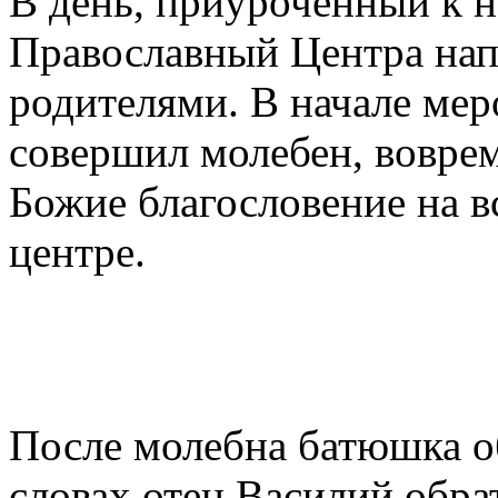
В день, приуроченный к н
Православный Центра нап
родителями. В начале ме
совершил молебен, вовре
Божие благословение на в
центре.
После молебна батюшка об
словах отец Василий обра