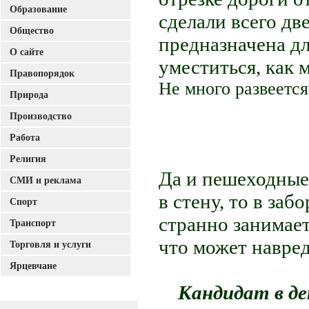
Образование
сделали всего дв
Общество
предназначена д
О сайте
уместиться, как
Правопорядок
Не много развеетс
Природа
Производство
Работа
Религия
Да и пешеходные 
СМИ и реклама
в стену, то в заб
Спорт
странно занимае
Транспорт
что может навред
Торговля и услуги
Ярцевчане
Кандидат в де