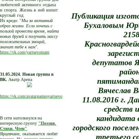
любителей активного отдыха
и спорта. Жизнь в ней кипит
Публикация изгот
круглый год.
Их кредо: "
Мы за активный
Бухаловым Юри
образ жизни. Если хочешь с
пользой провести время, найти
2158
новых друзей и получить массу
положительных эмоций,
Красногвардейс
значит тебе к нам".
зарегис
https://vk.com/yartsevoteam
депутатов Яр
райо
31.05.2024. Новая группа в
пятиманда
ВК.
Аватр Арена
Вячеслав В
https://vk.com/avatargamesyartsevo
11.08.2016 г. Д
средств 
кандидата 
В сети натолкнулся на
интересную группу
"Поэзия.
городского поселе
Стихи. Чтец"
Ярцевчане, оказывается любят
третьего с