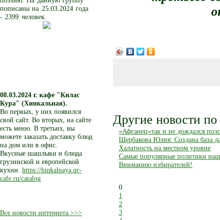
поэзию. На данную группу
о
пописаны на 25.03.2024 года
- 2399 человек.
08.03.2024 г.
кафе "Килас
Кура" (Хинкальная).
Во первых, у них появился
Другие новости по 
свой сайт. Во вторых, на сайте
есть меню. В третьих, вы
«Афганец»так и не дождался пол
можете заказать доставку блюд
Щербакова Юлия: Создана база д
на дом или в офис.
Халатность на местном уровне
Вкусные шашлыки и блюда
Самые популярные политики наше
грузинской и европейской
Вниманию избирателей!
кухни.
https://hinkalnaya.qr-
cafe.ru/catalog
0
1
2
3
Все новости интернета >>>