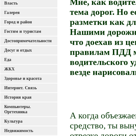
Мне, как водите
Власть
тема дорог. Но е
Галерея
разметки как дл
Город и район
Нашими дорожни
Гостям и туристам
что доехав из ц
Достопримечательности
правилам ПДД м
Досуг и отдых
Еда
водительского у
ЖКХ
везде нарисова
Здоровье и красота
Интернет. Связь
История края
Компьютеры.
Оргтехника
А когда объезжа
Культура
средство, ты вы
Недвижимость
отрезке дороги о