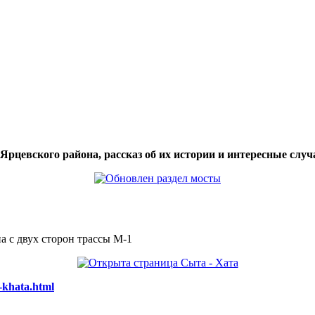
цевского района, рассказ об их истории и интересные случа
а с двух сторон трассы М-1
-khata.html