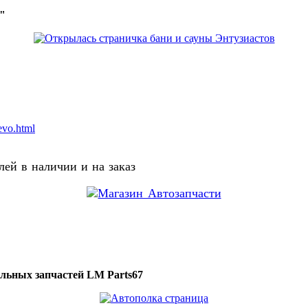
о"
evo.html
ей в наличии и на заказ
ильных запчастей LM Parts67