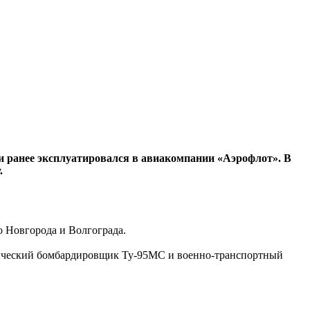
 и ранее эксплуатировался в авиакомпании «Аэрофлот». В
.
о Новгорода и Волгограда.
егический бомбардировщик Ту-95МС и военно-транспортный