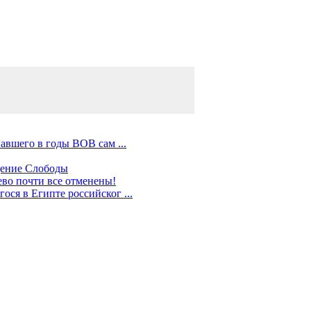
авшего в годы ВОВ сам ...
дение Слободы
во почти все отменены!
ся в Египте российског ...