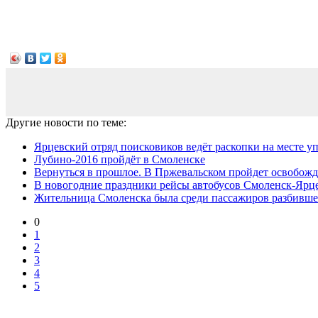
Другие новости по теме:
Ярцевский отряд поисковиков ведёт раскопки на месте уп
Лубино-2016 пройдёт в Смоленске
Вернуться в прошлое. В Пржевальском пройдет освобож
В новогодние праздники рейсы автобусов Смоленск-Ярце
Жительница Смоленска была среди пассажиров разбившего
0
1
2
3
4
5