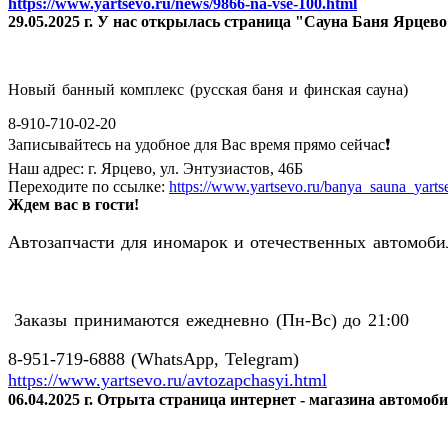
https://www.yartsevo.ru/news/9866-na-vse-100.html
29.05.2025 г. У нас открылась страница "Сауна Баня Ярцев
Новый банный комплекс (русская баня и финская сауна)
8-910-710-02-20
Записывайтесь на удобное для Вас время прямо сейчас❗️
Наш адрес: г. Ярцево, ул. Энтузиастов, 46Б
Переходите по ссылке:
https://www.yartsevo.ru/banya_sauna_yarts
Ждем вас в гости!
Автозапчасти для иномарок и отечественных автомобил
Заказы принимаются ежедневно (Пн-Вс) до 21:00
8-951-719-6888 (WhatsApp, Telegram)
https://www.yartsevo.ru/avtozapchasyi.html
06.04.2025 г. Отрыта страница интернет - магазина автомоб