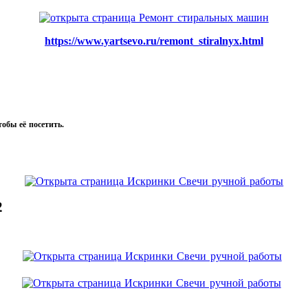
https://www.yartsevo.ru/remont_stiralnyx.html
тобы её посетить.
2