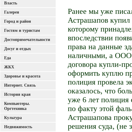
Власть
Ранее мы уже писал
Галерея
Астрашапов купил
Город и район
которому принадле
Гостям и туристам
впоследствии появ
Достопримечательности
права на данные зд
Досуг и отдых
наличными, а ООО 
Еда
договора купли-пр
ЖКХ
оформить куплю пр
Здоровье и красота
полиция провела эк
Интернет. Связь
оказалось, что бол
История края
уже 6 лет полиция 
Компьютеры.
по факту этой фал
Оргтехника
Астрашапова проку
Культура
решения суда, (не
Недвижимость