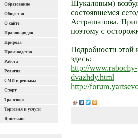
Шукаловым) возбуди
Образование
состоявшемся сего
Общество
Астрашапова. Приго
О сайте
поэтому с осторож
Правопорядок
Природа
Подробности этой 
Производство
здесь:
Работа
http://www.rabochy-p
Религия
dvazhdy.html
СМИ и реклама
http://forum.yartsev
Спорт
Транспорт
Торговля и услуги
Ярцевчане