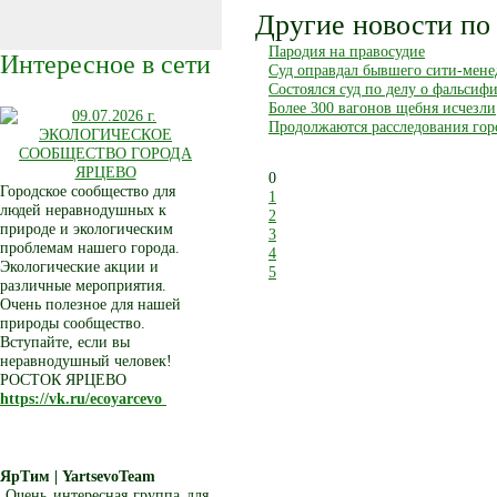
Другие новости по 
Пародия на правосудие
Интересное в сети
Суд оправдал бывшего сити-мене
Состоялся суд по делу о фальсиф
Более 300 вагонов щебня исчезли
Продолжаются расследования гор
0
Городское сообщество для
1
людей неравнодушных к
2
природе и экологическим
3
проблемам нашего города.
4
Экологические акции и
5
различные мероприятия.
Очень полезное для нашей
природы сообщество.
Вступайте, если вы
неравнодушный человек!
РОСТОК ЯРЦЕВО
https://vk.ru/ecoyarcevo
ЯрТим | YartsevoTeam
Очень интересная группа для