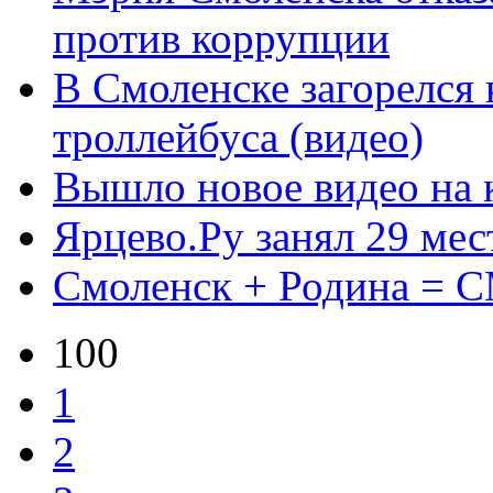
против коррупции
В Смоленске загорелся
троллейбуса (видео)
Вышло новое видео на 
Ярцево.Ру занял 29 мес
Смоленск + Родина 
100
1
2