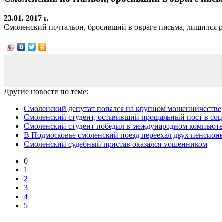
23.01. 2017 г.
Смоленский почтальон, бросивший в овраге письма, лишился 
Другие новости по теме:
Смоленский депутат попался на крупном мошенничестве
Смоленский студент, оставивший прощальный пост в соц
Смоленский студент победил в международном компьют
В Подмосковье смоленский поезд переехал двух пенсион
Смоленский судебный пристав оказался мошенником
0
1
2
3
4
5