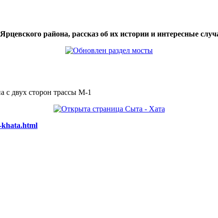
цевского района, рассказ об их истории и интересные случа
а с двух сторон трассы М-1
-khata.html