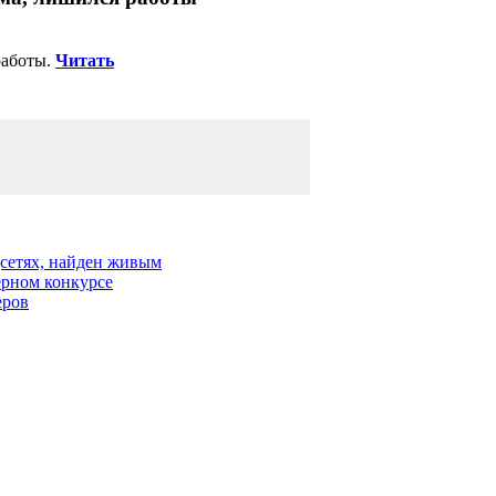
работы.
Читать
сетях, найден живым
ерном конкурсе
еров