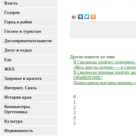
Власть
Галерея
Город и район
Гостям и туристам
Достопримечательности
Досуг и отдых
Другие новости по теме:
Еда
В Смоленске пройдет спортивно–
«Весь мир на ладони» — в Смоле
ЖКХ
В Смоленске впервые пройдёт а
ОБЪЯВЛЕНИЕ!
Здоровье и красота
Православная выставка-ярмарка «Р
Интернет. Связь
0
История края
1
Компьютеры.
2
Оргтехника
3
4
Культура
5
Недвижимость