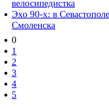
велосипедистка
Эхо 90-х: в Севастопол
Смоленска
0
1
2
3
4
5