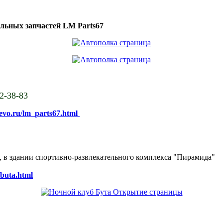
ильных запчастей LM Parts67
02-38-83
sevo.ru/lm_parts67.html
ке, в здании спортивно-развлекательного комплекса "Пирамида"
/buta.html