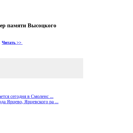
чер памяти Высоцкого
.
Читать >>
тся сегодня в Смоленс ...
а Ярцево, Ярцевского ра ...