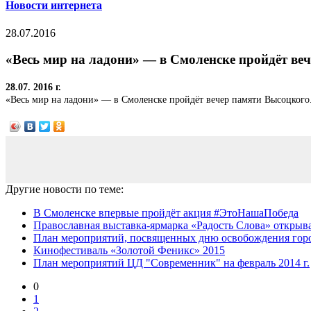
Новости интернета
28.07.2016
«Весь мир на ладони» — в Смоленске пройдёт ве
28.07. 2016 г.
«Весь мир на ладони» — в Смоленске пройдёт вечер памяти Высоцкого
Другие новости по теме:
В Смоленске впервые пройдёт акция #ЭтоНашаПобеда
Православная выставка-ярмарка «Радость Слова» открывае
План мероприятий, посвященных дню освобождения город
Кинофестиваль «Золотой Феникс» 2015
План мероприятий ЦД "Современник" на февраль 2014 г.
0
1