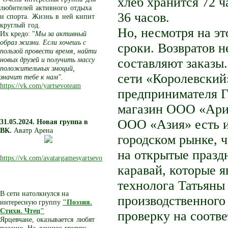
хлеб хранится 72 ч
любителей активного отдыха
36 часов.
и спорта. Жизнь в ней кипит
круглый год.
Но, несмотря на эт
Их кредо: "
Мы за активный
образ жизни. Если хочешь с
сроки. Возвратов н
пользой провести время, найти
новых друзей и получить массу
составляют заказы.
положительных эмоций,
сети «Королевский
значит тебе к нам".
https://vk.com/yartsevoteam
предпринимателя Г
магазин ООО «Арин
ООО «Азия» есть и
31.05.2024. Новая группа в
ВК.
Аватр Арена
городском рынке, ч
на открытые празд
https://vk.com/avatargamesyartsevo
каравай, которые 
технолога Татьяны
В сети натолкнулся на
производственного
интересную группу
"Поэзия.
Стихи. Чтец"
проверку на соотве
Ярцевчане, оказывается любят