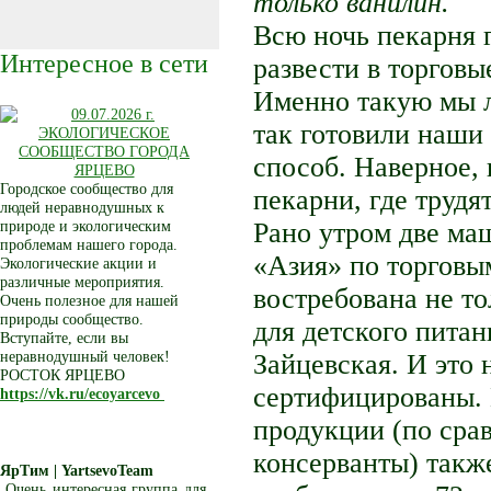
только ванилин.
Всю ночь пекарня г
Интересное в сети
развести в торгов
Именно такую мы л
так готовили наши
способ. Наверное, 
Городское сообщество для
пекарни, где трудя
людей неравнодушных к
Рано утром две ма
природе и экологическим
проблемам нашего города.
«Азия» по торговы
Экологические акции и
различные мероприятия.
востребована не то
Очень полезное для нашей
природы сообщество.
для детского пита
Вступайте, если вы
неравнодушный человек!
Зайцевская. И это 
РОСТОК ЯРЦЕВО
сертифицированы. 
https://vk.ru/ecoyarcevo
продукции (по сра
консерванты) также
ЯрТим | YartsevoTeam
Очень интересная группа для