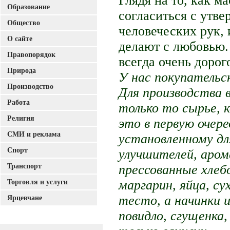
Глядя на то, как м
Образование
согласиться с утве
Общество
человеческих рук, 
О сайте
делают с любовью.
Правопорядок
всегда очень дорог
Природа
У нас покупательс
Производство
Для производства 
Работа
только то сырье, 
Религия
это в первую очер
СМИ и реклама
установленному для
Спорт
улучшителей, аром
Транспорт
прессованные хлеб
Торговля и услуги
маргарин, яйца, су
тесто, а начинки 
Ярцевчане
повидло, сгущенка,