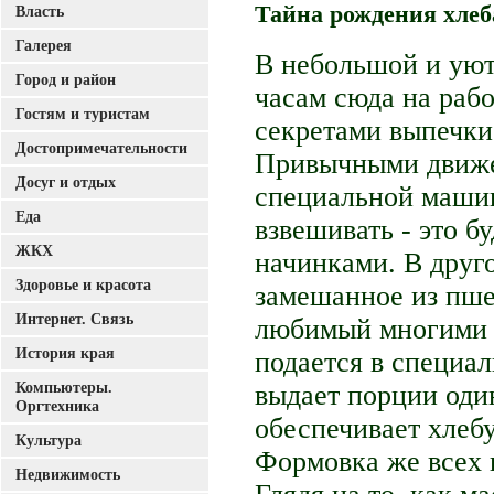
Тайна рождения хлеб
Власть
Галерея
В небольшой и уют
Город и район
часам сюда на раб
Гостям и туристам
секретами выпечки
Достопримечательности
Привычными движе
Досуг и отдых
специальной машин
Еда
взвешивать - это б
ЖКХ
начинками. В друго
Здоровье и красота
замешанное из пше
Интернет. Связь
любимый многими 
История края
подается в специа
Компьютеры.
выдает порции оди
Оргтехника
обеспечивает хлеб
Культура
Формовка же всех 
Недвижимость