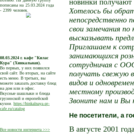
новинки получают 
поэзию. На данную группу
пописаны на 25.03.2024 года
Хотелось бы обра
- 2399 человек.
непосредственно 
свои замечания по 
высказывать предл
Приглашаем к сотр
занимающихся роз
08.03.2024 г.
кафе "Килас
Кура" (Хинкальная).
сотрудничая с ОО
Во первых, у них появился
получать свежую в
свой сайт. Во вторых, на сайте
есть меню. В третьих, вы
видов и одновреме
можете заказать доставку блюд
на дом или в офис.
местному производ
Вкусные шашлыки и блюда
грузинской и европейской
Звоните нам и Вы 
кухни.
https://hinkalnaya.qr-
cafe.ru/catalog
Не посетители, а го
В августе 2001 год
Все новости интернета >>>