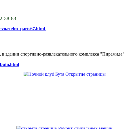
02-38-83
sevo.ru/lm_parts67.html
ке, в здании спортивно-развлекательного комплекса "Пирамида"
/buta.html