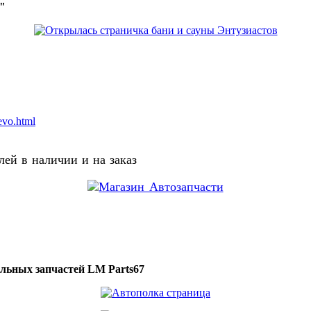
о"
evo.html
ей в наличии и на заказ
ильных запчастей LM Parts67