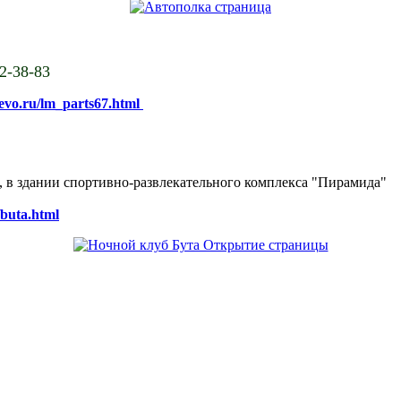
02-38-83
sevo.ru/lm_parts67.html
ке, в здании спортивно-развлекательного комплекса "Пирамида"
/buta.html