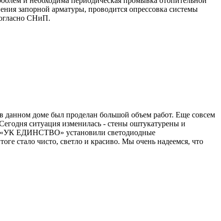
проблем и необходима периодическая промывка отопительной
нения запорной арматуры, проводится опрессовка системы
согласно СНиП.
данном доме был проделан большой объем работ. Еще совсем
Сегодня ситуация изменилась - стены оштукатурены и
ООО «УК ЕДИНСТВО» установили светодиодные
ге стало чисто, светло и красиво. Мы очень надеемся, что