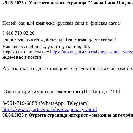
29.05.2025 г. У нас открылась страница "Сауна Баня Ярцев
Новый банный комплекс (русская баня и финская сауна)
8-910-710-02-20
Записывайтесь на удобное для Вас время прямо сейчас❗️
Наш адрес: г. Ярцево, ул. Энтузиастов, 46Б
Переходите по ссылке:
https://www.yartsevo.ru/banya_sauna_yarts
Ждем вас в гости!
Автозапчасти для иномарок и отечественных автомобил
Заказы принимаются ежедневно (Пн-Вс) до 21:00
8-951-719-6888 (WhatsApp, Telegram)
https://www.yartsevo.ru/avtozapchasyi.html
06.04.2025 г. Отрыта страница интернет - магазина автомоб