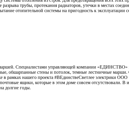
у системы отопления из строя. Для предотвращения всех этих 
 разрыва трубы, протекания радиаторов, утечки в местах соеди
пытание отопительной системы на пригодность к эксплуатации 
 маршей. Специалистами управляющей компании «ЕДИНСТВО» в 
ные, обшарпанные стены и потолок, темные лестничные марши. 
таже в рамках нашего проекта #ВЕдинствеСветлее электрики 
чтовые ящики, которые в этом доме совсем отсутствовали. В ито
на долгие годы.