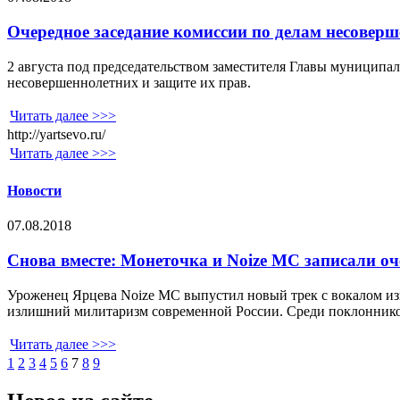
Очередное заседание комиссии по делам несоверш
2 августа под председательством заместителя Главы муниципа
несовершеннолетних и защите их прав.
Читать далее >>>
http://yartsevo.ru/
Читать далее >>>
Новости
07.08.2018
Снова вместе: Монеточка и Noize MC записали о
Уроженец Ярцева Noize MC выпустил новый трек с вокалом из
излишний милитаризм современной России. Среди поклонников 
Читать далее >>>
1
2
3
4
5
6
7
8
9