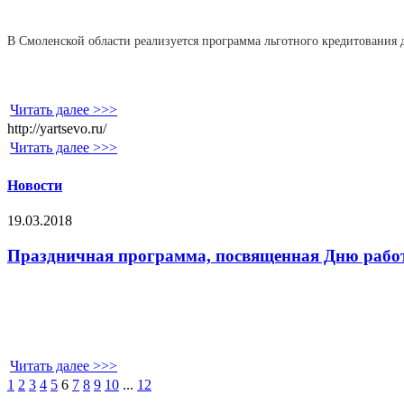
В Смоленской области реализуется программа льготного кредитования д
Читать далее >>>
http://yartsevo.ru/
Читать далее >>>
Новости
19.03.2018
Праздничная программа, посвященная Дню рабо
Читать далее >>>
1
2
3
4
5
6
7
8
9
10
...
12