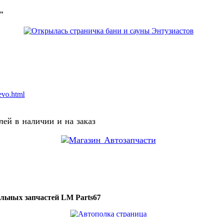
о"
evo.html
ей в наличии и на заказ
ильных запчастей LM Parts67