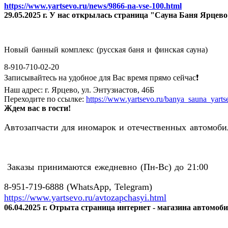
https://www.yartsevo.ru/news/9866-na-vse-100.html
29.05.2025 г. У нас открылась страница "Сауна Баня Ярцев
Новый банный комплекс (русская баня и финская сауна)
8-910-710-02-20
Записывайтесь на удобное для Вас время прямо сейчас❗️
Наш адрес: г. Ярцево, ул. Энтузиастов, 46Б
Переходите по ссылке:
https://www.yartsevo.ru/banya_sauna_yarts
Ждем вас в гости!
Автозапчасти для иномарок и отечественных автомобил
Заказы принимаются ежедневно (Пн-Вс) до 21:00
8-951-719-6888 (WhatsApp, Telegram)
https://www.yartsevo.ru/avtozapchasyi.html
06.04.2025 г. Отрыта страница интернет - магазина автомоб