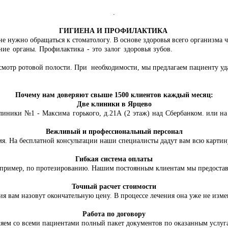
.
ГИГИЕНА И ПРОФИЛАКТИКА
а не нужно обращаться к стоматологу. В основе здоровья всего организма
ие органы. Профилактика - это залог здоровья зубов.
смотр ротовой полости. При необходимости, мы предлагаем пациенту уд
Почему нам доверяют свыше 1500 клиентов каждый месяц:
Две клиники в Ярцево
линики №1 - Максима горького, д.21А (2 этаж) над Сбербанком.
или на
Вежливый и профессиональный персонал
мя. На бесплатной консультации наши специалисты дадут вам всю картин
Гибкая система оплаты
апример, по протезированию. Нашим постоянным клиентам мы предостав
Точный расчет стоимости
ия вам назовут окончательную цену. В процессе лечения она уже не изме
Работа по договору
яем со всеми пациентами полный пакет документов по оказанным услуга