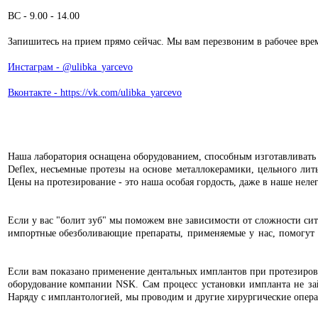
ВС - 9.00 - 14.00
Запишитесь на прием прямо сейчас. Мы вам перезвоним в рабочее вре
Инстаграм - @ulibka_yarcevo
Вконтакте - https://vk.com/ulibka_yarcevo
Наша лаборатория оснащена оборудованием, способным изготавливать
Deflex,
несъемные протезы на основе металлокерамики, цельного лит
Цены на протезирование - это наша особая гордость, даже в наше неле
Если у вас "болит зуб" мы поможем вне зависимости от сложности си
импортные
обезболивающие препараты, применяемые у нас, помогут 
Если вам показано применение дентальных имплантов при протезиро
оборудование
компании NSK. Сам процесс установки импланта не зай
Наряду с имплантологией, мы проводим и другие хирургические операц