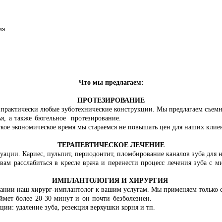
мя.
Что мы предлагаем:
ПРОТЕЗИРОВАНИЕ
 практически любые зуботехнические конструкции. Мы предлагаем съемн
ья, а также бюгельное протезирование.
гкое экономическое время мы стараемся не повышать цен для наших клие
ТЕРАПЕВТИЧЕСКОЕ ЛЕЧЕНИЕ
туации. Кариес, пульпит, периодонтит, пломбирование каналов зуба для
вам расслабиться в кресле врача и перенести процесс лечения зуба с
ИМПЛАНТОЛОГИЯ И ХИРУРГИЯ
вании наш хирург-имплантолог к вашим услугам. Мы применяем только 
мет более 20-30 минут и он почти безболезнен.
ии: удаление зуба, резекция верхушки корня и тп.