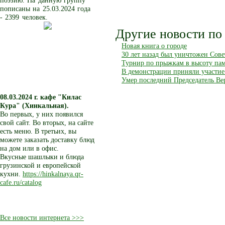
поэзию. На данную группу
пописаны на 25.03.2024 года
- 2399 человек.
Другие новости по 
Новая книга о городе
30 лет назад был уничтожен Сов
Турнир по прыжкам в высоту пам
В демонстрации приняли участие
Умер последний Председатель Ве
08.03.2024 г.
кафе "Килас
Кура" (Хинкальная).
Во первых, у них появился
свой сайт. Во вторых, на сайте
есть меню. В третьих, вы
можете заказать доставку блюд
на дом или в офис.
Вкусные шашлыки и блюда
грузинской и европейской
кухни.
https://hinkalnaya.qr-
cafe.ru/catalog
Все новости интернета >>>