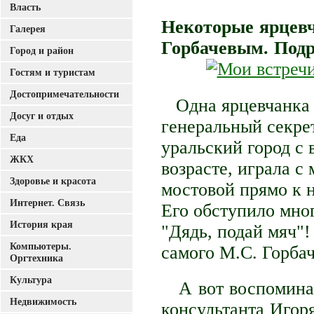
Власть
Некоторые ярцевч
Галерея
Горбачевым. Подр
Город и район
Гостям и туристам
Достопримечательности
Одна ярцевчанка в
Досуг и отдых
генеральный секре
Еда
уральский город с
ЖКХ
возрасте, играла с
Здоровье и красота
мостовой прямо к н
Интернет. Связь
Его обступило мно
История края
"Дядь, подай мяч"
Компьютеры.
самого М.С. Горбач
Оргтехника
Культура
А вот воспоминан
Недвижимость
консультанта Игор