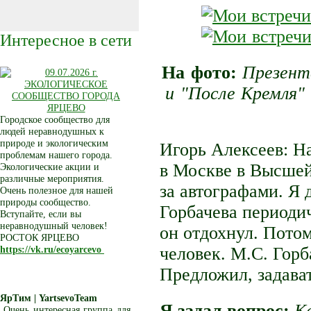
Интересное в сети
На фото:
Презент
и "После Кремля"
Городское сообщество для
людей неравнодушных к
природе и экологическим
Игорь Алексеев: На
проблемам нашего города.
в Москве в Высшей
Экологические акции и
различные мероприятия.
за автографами. Я 
Очень полезное для нашей
природы сообщество.
Горбачева периоди
Вступайте, если вы
неравнодушный человек!
он отдохнул. Пото
РОСТОК ЯРЦЕВО
https://vk.ru/ecoyarcevo
человек. М.С. Горб
Предложил, задават
ЯрТим | YartsevoTeam
Я задал вопрос:
К
Очень интересная группа для