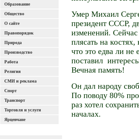
Образование
Умер Михаил Серге
Общество
президент СССР, д
О сайте
изменений. Сейчас 
Правопорядок
плясать на костях, 
Природа
что это едва ли не
Производство
поставил интересы
Работа
Вечная память!
Религия
СМИ и реклама
Он дал народу свобо
Спорт
По поводу 80% про
Транспорт
раз хотел сохранит
Торговля и услуги
началах.
Ярцевчане