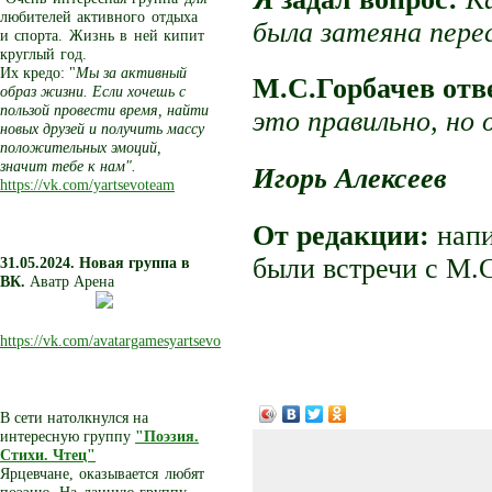
любителей активного отдыха
была затеяна пере
и спорта. Жизнь в ней кипит
круглый год.
Их кредо: "
Мы за активный
М.С.Горбачев отв
образ жизни. Если хочешь с
пользой провести время, найти
это правильно, но
новых друзей и получить массу
положительных эмоций,
значит тебе к нам".
Игорь Алексеев
https://vk.com/yartsevoteam
От редакции:
напи
были встречи с М.
31.05.2024. Новая группа в
ВК.
Аватр Арена
https://vk.com/avatargamesyartsevo
В сети натолкнулся на
интересную группу
"Поэзия.
Стихи. Чтец"
Ярцевчане, оказывается любят