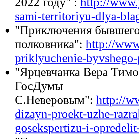
2022 году" :
http://www
sami-territoriyu-dlya-bl
"Приключения бывшег
полковника":
http://www
priklyuchenie-byvshego-
"Ярцевчанка Вера Тимон
ГосДумы
С.Неверовым":
http://w
dizayn-proekt-uzhe-razra
gosekspertizu-i-opredelit