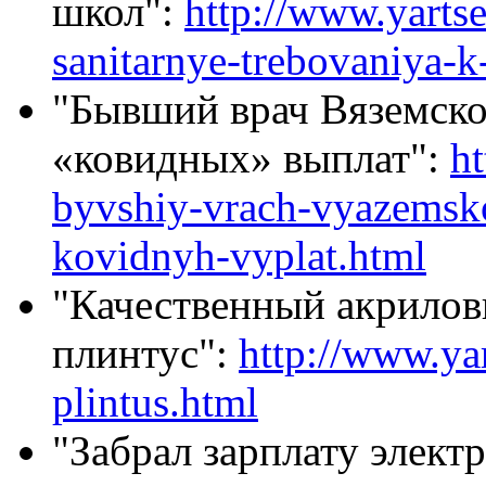
школ":
http://www.yarts
sanitarnye-trebovaniya-k
"Бывший врач Вяземско
«ковидных» выплат":
h
byvshiy-vrach-vyazemsk
kovidnyh-vyplat.html
"Качественный акрило
плинтус":
http://www.ya
plintus.html
"Забрал зарплату элект