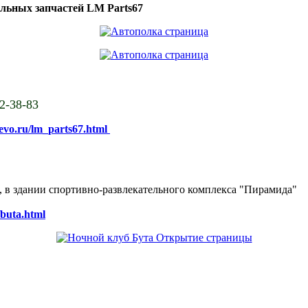
ильных запчастей LM Parts67
02-38-83
sevo.ru/lm_parts67.html
ке, в здании спортивно-развлекательного комплекса "Пирамида"
/buta.html