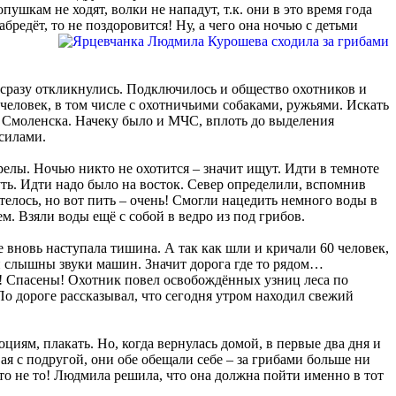
пушкам не ходят, волки не нападут, т.к. они в это время года
редёт, то не поздоровится! Ну, а чего она ночью с детьми
ей сразу откликнулись. Подключилось и общество охотников и
еловек, в том числе с охотничьими собаками, ружьями. Искать
из Смоленска. Начеку было и МЧС, вплоть до выделения
 силами.
елы. Ночью никто не охотится – значит ищут. Идти в темноте
уть. Идти надо было на восток. Север определили, вспомнив
телось, но вот пить – очень! Смогли нацедить немного воды в
ем. Взяли воды ещё с собой в ведро из под грибов.
е вновь наступала тишина. А так как шли и кричали 60 человек,
ли слышны звуки машин. Значит дорога где то рядом…
ра! Спасены! Охотник повел освобождённых узниц леса по
По дороге рассказывал, что сегодня утром находил свежий
циям, плакать. Но, когда вернулась домой, в первые два дня и
вая с подругой, они обе обещали себе – за грибами больше ни
это не то! Людмила решила, что она должна пойти именно в тот