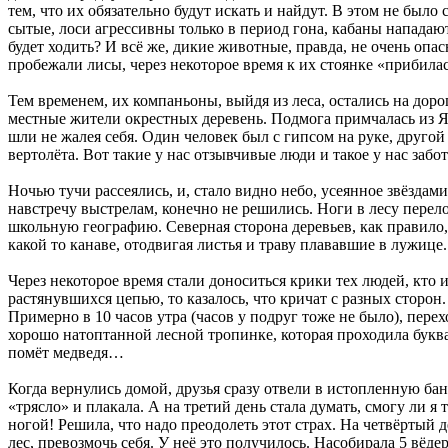
тем, что их обязательно будут искать и найдут. В этом не было
сытые, лоси агрессивны только в период гона, кабаны нападают
будет ходить? И всё же, дикие животные, правда, не очень опа
пробежали лисы, через некоторое время к их стоянке «прибилась
Тем временем, их компаньоны, выйдя из леса, остались на доро
местные жители окрестных деревень. Подмога примчалась из Я
шли не жалея себя. Один человек был с гипсом на руке, друго
вертолёта. Вот такие у нас отзывчивые люди и такое у нас заб
Ночью тучи рассеялись, и, стало видно небо, усеянное звёзда
навстречу выстрелам, конечно не решились. Ноги в лесу перело
школьную географию. Северная сторона деревьев, как правило,
какой то канаве, отодвигая листья и траву плававшие в лужице.
Через некоторое время стали доноситься крики тех людей, кто 
растянувшихся цепью, то казалось, что кричат с разных сторо
Примерно в 10 часов утра (часов у подруг тоже не было), пере
хорошо натоптанной лесной тропинке, которая проходила буквал
помёт медведя…
Когда вернулись домой, друзья сразу отвели в истопленную бан
«трясло» и плакала. А на третий день стала думать, смогу ли я
ногой! Решила, что надо преодолеть этот страх. На четвёртый 
лес, превозмочь себя. У неё это получилось. Насобирала 5 вёдер