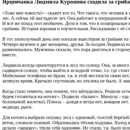
Ярцевчанка Людмила Курошева сходила за гриб
«Тоже мне новость!» - скажет кто то. Что такого, что человек
лес. А сейчас ей шестьдесят лет. Она работает в операционной 
И всё же поход этот необычен. Дело в том, что в позапрошлые 
грибами. История хорошая и поучительная. Рассказываю с её сл
В тот злополучный день они поехали вшестером за грибами на 
Четверо мужчин и две женщины, друзья. За полдня Людмила на
разменивались. Мужчины сказали, что пора двигаться в сторо
вместе.
Людмила всегда ориентируется в лесу по солнцу. Она, за много
садящееся солнце, чтобы выйти к исходной точке, т.е. где стои
Мобильные телефоны не брали, т.к. в этой местности связи нет
затянуло время. Кричали спутникам, но отклика не было. А заш
Когда стало темнеть, они поняли, что заблудились. Решили ост
будем готовиться на ночлег». Подвели «баланс». Минусы – еда 
болоньевой жилетке). Плюсы – дождя и ветра нет, комаров нет.
медведи, рыси.
Для ночлега выбрали опушку леса с одинокой, толстой берёзой.
веток, сложила охапкой. Образовалась тёплая подушка. Холод ш
делали «зарядку», тёрли себя ладонями. Не спали, т.к. было х