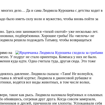
ля многих дело… Да и сама Людмила Курошева с детства ходит в
надо было иметь силу воли и мужество, чтобы вновь пойти за
о. Здесь они занимаются «тихой охотой» уже несколько лет.
синовики, подберёзовики. Хорошие грибы! На «мелочь» не
 Людмила решила подождать Татьяну, чтобы возвращаться
прямо на
чезло. У подруг не стало ориентира. Компаса у них не было.
жения куда идти. Одна считала туда, другая сюда. Это тоже
поднялось давление. Людмила сказала: «Таня! Не волнуйся,
Татьяна в лёгкой куртке; Людмила в джинсовой рубашке и
отники, водятся все виды животных, в том числе волки,
звери, такие как рысь. Людмила наломала берёзовых и ольховых
о обнявшись, согревая друг друга. Когда совсем замерзали,
одственников и друзей, причинили им хлопоты. Успокаивали себя