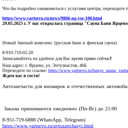
Что бы подробно ознакомиться с услугами центра, переходите п
https://www.yartsevo.ru/news/9866-na-vse-100.html
29.05.2025 г. У нас открылась страница "Сауна Баня Ярцев
Новый банный комплекс (русская баня и финская сауна)
8-910-710-02-20
Записывайтесь на удобное для Вас время прямо сейчас❗️
Наш адрес: г. Ярцево, ул. Энтузиастов, 46Б
Переходите по ссылке:
https://www.yartsevo.ru/banya_sauna_yarts
Ждем вас в гости!
Автозапчасти для иномарок и отечественных автомобил
Заказы принимаются ежедневно (Пн-Вс) до 21:00
8-951-719-6888 (WhatsApp, Telegram)
https://www.yartsevo.ru/avtozapchasyi.html