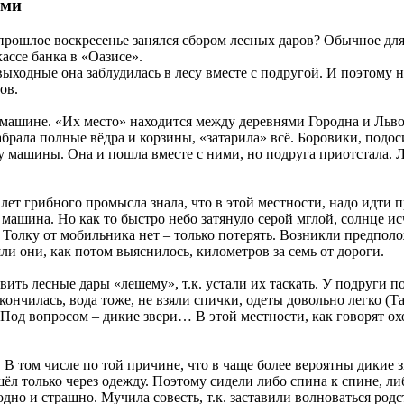
ами
 в прошлое воскресенье занялся сбором лесных даров? Обычное д
кассе банка в «Оазисе».
выходные она заблудилась в лесу вместе с подругой. И поэтому 
ов.
машине. «Их место» находится между деревнями Городна и Львов
брала полные вёдра и корзины, «затарила» всё. Боровики, подо
ну машины. Она и пошла вместе с ними, но подруга приотстала.
 лет грибного промысла знала, что в этой местности, надо идти 
т машина. Но как то быстро небо затянуло серой мглой, солнце ис
. Толку от мобильника нет – только потерять. Возникли предполо
ли они, как потом выяснилось, километров за семь от дороги.
авить лесные дары «лешему», т.к. устали их таскать. У подруги 
кончилась, вода тоже, не взяли спички, одеты довольно легко (
 Под вопросом – дикие звери… В этой местности, как говорят ох
 В том числе по той причине, что в чаще более вероятны дикие 
ёл только через одежду. Поэтому сидели либо спина к спине, либ
олодно и страшно. Мучила совесть, т.к. заставили волноваться р