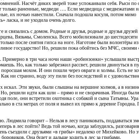
 сомнений. Насчёт диких зверей тоже успокаивали себя. Рыси по о
 только раненные, медведи …. Если медведица с медвежатами наб
сные, их ночью навестили.
Сначала подошла косуля, потом мимо
» ласка, и не уходила очень долго.
ге и связались с домом. Родные и друзья, родные и друзья друз
рцева, Вязьмы, Смоленска. Всего мобилизовали до шестидесяти ч
й только после снятия гипса на ноге. Наготове были волонтёры 
отливое государство! Но, решили пока обойтись без МЧС, своими
ми. Примерно в три часа ночи наши «робинзонки» услышали выстр
маешь. Но, как только забрезжил рассвет, решили двинуться в п
 поросшая мохом. И они пошли через овраги и холмы. Есть не хо
 Как ни странно, воду эту пили без последствий и с удовольстви
их искал. Эти звуки, были слышны на вершине холмов, а в низин
н. Но, решили идти как шли – прямо и не сворачивая. Иногда бы
ходя поле, они встретили охотника с собакой и сына Татьяны. У
ьно в ста метрах от поля и вывел их прямо к деревне Городна. 
ю. Людмила говорит – Нельзя в лесу паниковать, поддаваться эмо
 теперь в лес пойти? Ведь той ночью, когда заблудилсь, разговари
день съездили с друзьями «в грибы» недалеко от Михейково. Но 
 боровиков. Она будет и дальше ходить в лес за грибами.