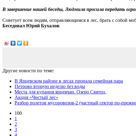
В завершение нашей беседы, Людмила просила передать огром
Советует всем людям, отправляющимся в лес, брать с собой моб
Беседовал Юрий Бухалов
Другие новости по теме:
В Ярцевском районе в лесах пропала семейная пара
Петрово вторую неделю без воды
Места для купания ярцевчан. Озеро Святец.
Акция «Чистый лес»
Разбор полетов мусоровозов-2 (частный сектор по-прежн
100
1
2
3
4