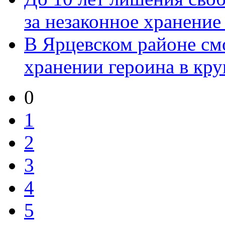
за незаконное хранение н
В Ярцевском районе см
хранении героина в круп
0
1
2
3
4
5