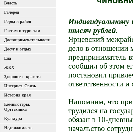
чиновни
Власть
Галерея
Индивидуальному 
Город и район
тысяч рублей.
Гостям и туристам
Ярцевский межрайо
Достопримечательности
дело в отношении 
Досуг и отдых
предприниматель в
Еда
сообщил об этом е
ЖКХ
постановил привле
Здоровье и красота
ответственности и 
Интернет. Связь
История края
Напомним, что прин
Компьютеры.
трудился на госуд
Оргтехника
обязан в 10-дневны
Культура
начальство сотрудн
Недвижимость