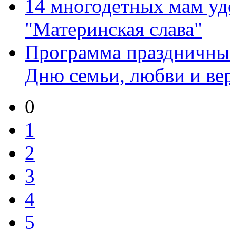
14 многодетных мам уд
"Материнская слава"
Программа праздничны
Дню семьи, любви и ве
0
1
2
3
4
5